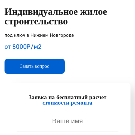
Ремонт и строительство производственных
Индивидуальное жилое
площадей
строительство
Ремонт офисных помещений
под ключ в Нижнем Новгороде
Портфолио
от 8000₽/м2
Прайс
Задать вопрос
О компании
Заявка на бесплатный расчет
стоимости ремонта