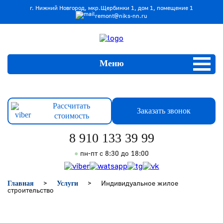
г. Нижний Новгород, мкр.Щербинки 1, дом 1, помещение 1
remont@niks-nn.ru
Меню
Главная
Рассчитать
Заказать звонок
стоимость
Услуги
8 910 133 39 99
Капитальный ремонт
●
пн-пт с 8:30 до 18:00
Индивидуальное жилое строительство
>
>
Индивидуальное жилое
Главная
Услуги
строительство
Ремонт муниципальных зданий и помещений